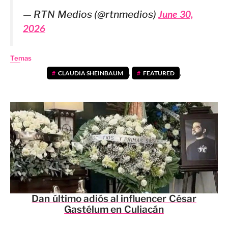
— RTN Medios (@rtnmedios)
June 30,
2026
Temas
CLAUDIA SHEINBAUM
,
FEATURED
,
Dan último adiós al influencer César
Gastélum en Culiacán