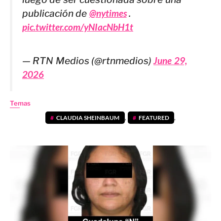
publicación de
@nytimes
.
pic.twitter.com/yNIacNbH1t
— RTN Medios (@rtnmedios)
June 29,
2026
Temas
CLAUDIA SHEINBAUM
,
FEATURED
,