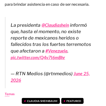
para brindar asistencia en caso de ser necesaria.
La presidenta
@Claudiashein
informó
que, hasta el momento, no existe
reporte de mexicanos heridos o
fallecidos tras los fuertes terremotos
que afectaron a
#Venezuela
.
pic.twitter.com/Q4v7I6mBhr
— RTN Medios (@rtnmedios)
June 25,
2026
Temas
CLAUDIA SHEINBAUM
,
FEATURED
,