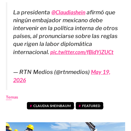
La presidenta
@Claudiashein
afirmó que
ningún embajador mexicano debe
intervenir en la política interna de otros
países, al pronunciarse sobre las reglas
que rigen la labor diplomática
internacional.
pic.twitter.com/fBidYjZUCt
— RTN Medios (@rtnmedios)
May 19,
2026
Temas
CLAUDIA SHEINBAUM
,
FEATURED
,