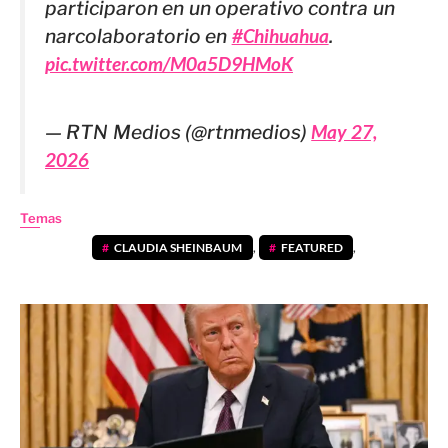
participaron en un operativo contra un
narcolaboratorio en
#Chihuahua
.
pic.twitter.com/M0a5D9HMoK
— RTN Medios (@rtnmedios)
May 27,
2026
Temas
CLAUDIA SHEINBAUM
,
FEATURED
,