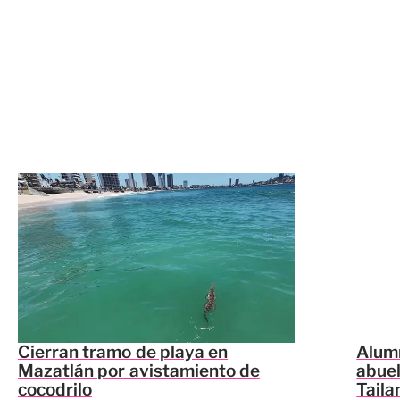
Cierran tramo de playa en
Alumn
Mazatlán por avistamiento de
abuel
cocodrilo
Taila