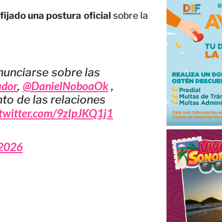
fijado una postura oficial
sobre la
nunciarse sobre las
ador
@DanielNoboaOk
,
,
to de las relaciones
.twitter.com/9zIpJKQ1j1
 2026