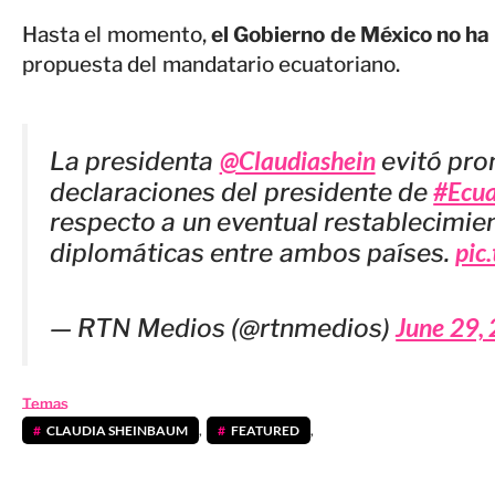
Hasta el momento,
el Gobierno de México no ha 
propuesta del mandatario ecuatoriano.
@Claudiashein
La presidenta
evitó pro
#Ecu
declaraciones del presidente de
respecto a un eventual restablecimien
pic
diplomáticas entre ambos países.
June 29,
— RTN Medios (@rtnmedios)
Temas
CLAUDIA SHEINBAUM
,
FEATURED
,