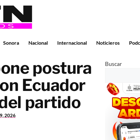
Sonora
Nacional
Internacional
Noticieros
Podc
one postura
Buscar
con Ecuador
del partido
29, 2026