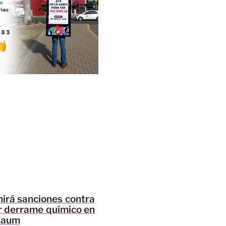
nirá sanciones contra
r derrame químico en
baum