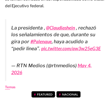
del Ejecutivo federal.
La presidenta ,
@Claudiashein
, rechazó
los señalamientos de que, durante su
gira por
#Palenque
, haya acudido a
“pedir línea”.
pic.twitter.com/aw3w25eG3E
— RTN Medios (@rtnmedios)
May 4,
2026
Temas
FEATURED
,
NACIONAL