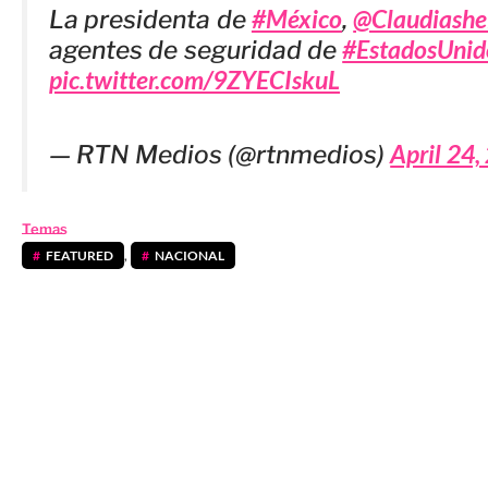
#México
@Claudiashe
La presidenta de
,
#EstadosUnid
agentes de seguridad de
pic.twitter.com/9ZYECIskuL
April 24,
— RTN Medios (@rtnmedios)
Temas
FEATURED
,
NACIONAL