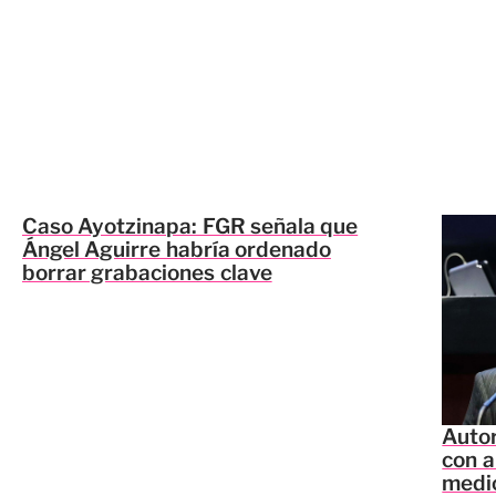
Caso Ayotzinapa: FGR señala que
Ángel Aguirre habría ordenado
borrar grabaciones clave
Autor
con a
medi