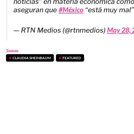
noticias” en materia económica como
#México
aseguran que
“está muy mal”
May 28, 
— RTN Medios (@rtnmedios)
Temas
CLAUDIA SHEINBAUM
,
FEATURED
,