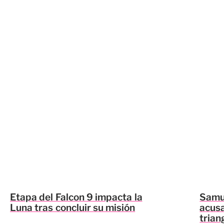
Etapa del Falcon 9 impacta la
Samu
Luna tras concluir su misión
acusa
trian