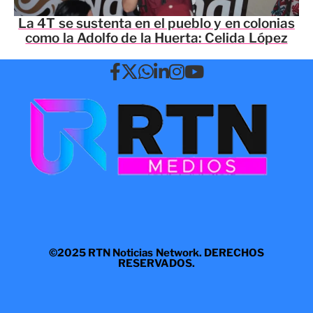
La 4T se sustenta en el pueblo y en colonias
como la Adolfo de la Huerta: Celida López
©2025 RTN Noticias Network. DERECHOS
RESERVADOS.