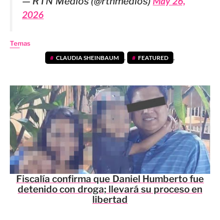
— RTN Medios (@rtnmedios)
May 26,
2026
Temas
CLAUDIA SHEINBAUM
,
FEATURED
,
Fiscalía confirma que Daniel Humberto fue
detenido con droga; llevará su proceso en
libertad