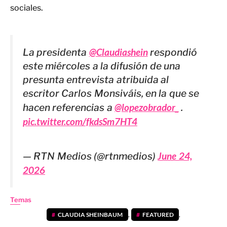
sociales.
La presidenta
@Claudiashein
respondió
este miércoles a la difusión de una
presunta entrevista atribuida al
escritor Carlos Monsiváis, en la que se
hacen referencias a
@lopezobrador_
.
pic.twitter.com/fkdsSm7HT4
— RTN Medios (@rtnmedios)
June 24,
2026
Temas
CLAUDIA SHEINBAUM
,
FEATURED
,