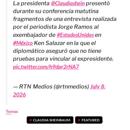
La presidenta
@Claudiashein
presentó
durante su conferencia matutina
fragmentos de una entrevista realizada
por el periodista Jorge Ramos al
exembajador de
#EstadosUnidos
en
#México
Ken Salazar en la que el
diplomático aseguró que no tiene
pruebas para vincular al expresidente.
pic.twitter.com/h9dpr2rNA7
— RTN Medios (@rtnmedios)
July 8,
2026
Temas
CLAUDIA SHEINBAUM
,
FEATURED
,