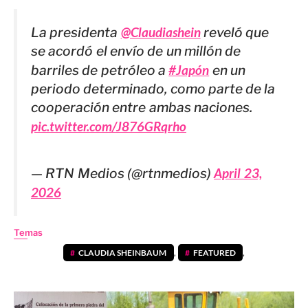
La presidenta
@Claudiashein
reveló que
se acordó el envío de un millón de
barriles de petróleo a
#Japón
en un
periodo determinado, como parte de la
cooperación entre ambas naciones.
pic.twitter.com/J876GRqrho
— RTN Medios (@rtnmedios)
April 23,
2026
Temas
CLAUDIA SHEINBAUM
,
FEATURED
,