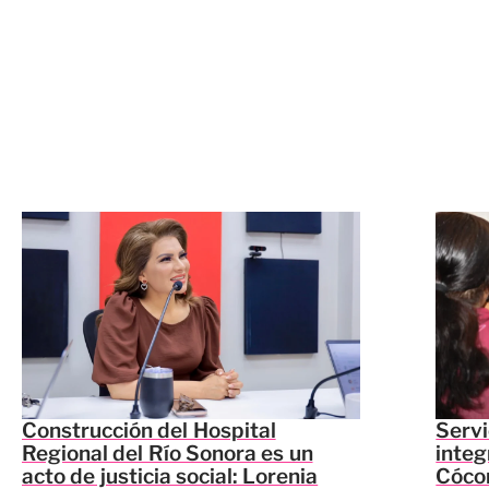
Construcción del Hospital
Servi
Regional del Río Sonora es un
integ
acto de justicia social: Lorenia
Cócor