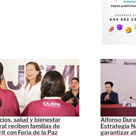
cios, salud y bienestar
Alfonso Dura
ral reciben familias de
Estrategia N
it con Feria de la Paz
garantizar a