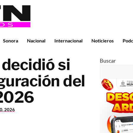
Sonora
Nacional
Internacional
Noticieros
Podc
decidió si
Buscar
uguración del
 2026
10, 2026