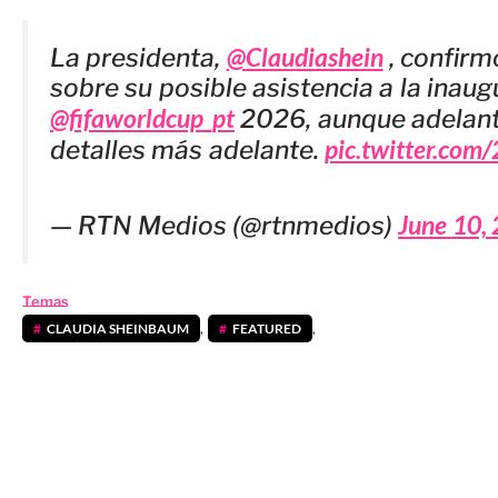
@Claudiashein
La presidenta,
, confirm
sobre su posible asistencia a la inaug
@fifaworldcup_pt
2026, aunque adelant
pic.twitter.co
detalles más adelante.
June 10,
— RTN Medios (@rtnmedios)
Temas
CLAUDIA SHEINBAUM
,
FEATURED
,