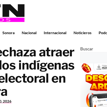
Sonora
Nacional
Internacional
Noticieros
Podc
chaza atraer
Buscar
os indígenas
electoral en
ra
30, 2026