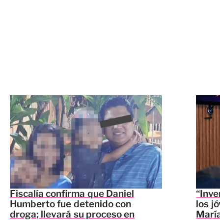
Fiscalía confirma que Daniel
“Inve
Humberto fue detenido con
los j
droga; llevará su proceso en
María