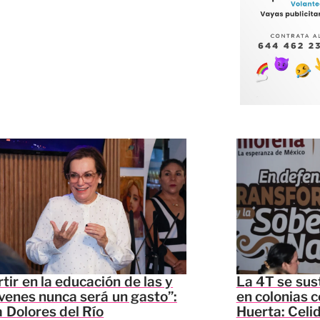
rtir en la educación de las y
La 4T se sus
óvenes nunca será un gasto”:
en colonias c
 Dolores del Río
Huerta: Celi