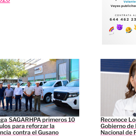
ega SAGARHPA primeros 10
Reconoce Lor
ulos para reforzar la
Gobierno de 
ancia contra el Gusano
Nacional de 