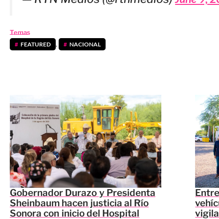
Temas
FEATURED
,
NACIONAL
Gobernador Durazo y Presidenta
Entr
Sheinbaum hacen justicia al Río
vehíc
Sonora con inicio del Hospital
vigil