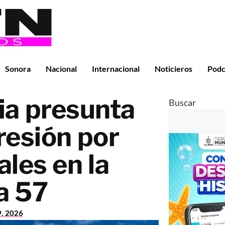
Sonora
Nacional
Internacional
Noticieros
Podc
ia presunta
Buscar
resión por
ales en la
a 57
9, 2026