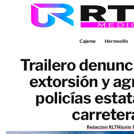
Cajeme
Hermosillo
Trailero denunc
extorsión y ag
policías estat
carreter
Redaccion RLTN
junio 