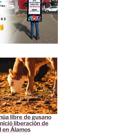
núa libre de gusano
nició liberación de
l en Álamos