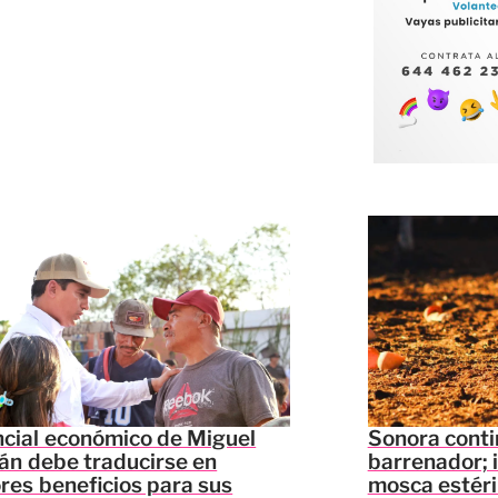
cial económico de Miguel
Sonora conti
án debe traducirse en
barrenador; i
es beneficios para sus
mosca estéri