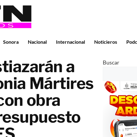
Sonora
Nacional
Internacional
Noticieros
Podc
tiazarán a
Buscar
lonia Mártires
con obra
resupuesto
ES