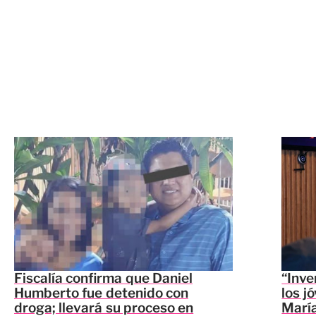
Fiscalía confirma que Daniel
“Inve
Humberto fue detenido con
los j
droga; llevará su proceso en
María