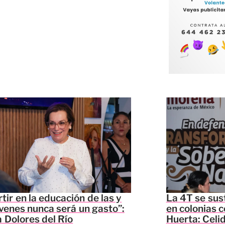
rtir en la educación de las y
La 4T se sus
óvenes nunca será un gasto”:
en colonias c
 Dolores del Río
Huerta: Celi