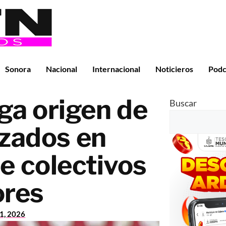
Sonora
Nacional
Internacional
Noticieros
Podc
ga origen de
Buscar
izados en
e colectivos
ores
11, 2026