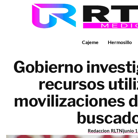
Cajeme
Hermosillo
Gobierno investi
recursos util
movilizaciones d
buscad
Redaccion RLTN
junio 