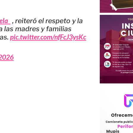
ela_
, reiteró el respeto y la
a las madres y familias
pic.twitter.com/nfFcJ3ysKc
as.
 2026