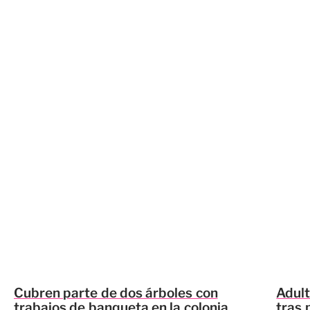
Cubren parte de dos árboles con
Adul
trabajos de banqueta en la colonia
tras 