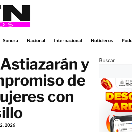
Sonora
Nacional
Internacional
Noticieros
Podc
Astiazarán y
Buscar
mpromiso de
ujeres con
llo
2, 2026