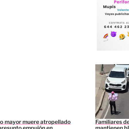
to mayor muere atropellado
Familiares d
presunto empujón en
mantienen bl