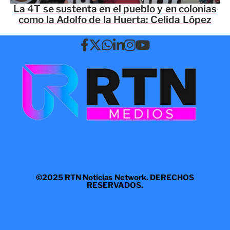
La 4T se sustenta en el pueblo y en colonias
como la Adolfo de la Huerta: Celida López
©2025 RTN Noticias Network. DERECHOS
RESERVADOS.