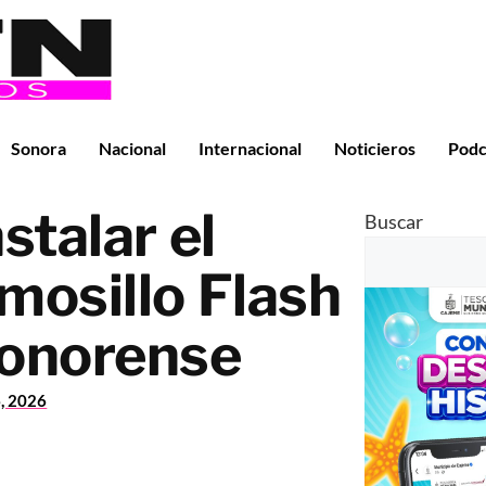
Sonora
Nacional
Internacional
Noticieros
Podc
stalar el
Buscar
osillo Flash
 sonorense
6, 2026