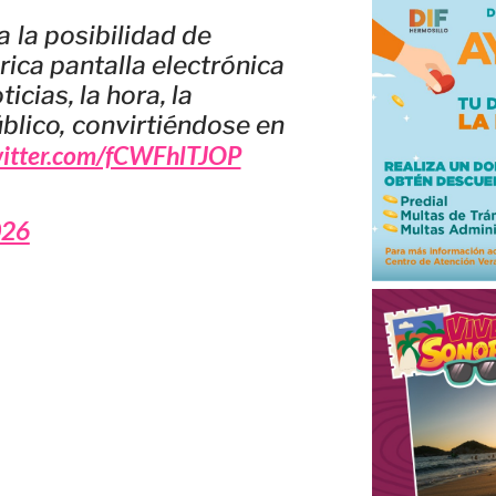
a la posibilidad de
órica pantalla electrónica
cias, la hora, la
blico, convirtiéndose en
witter.com/fCWFhlTJOP
026