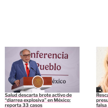
Salud descarta brote activo de
Resca
“diarrea explosiva” en México;
presu
reporta 33 casos
falsa