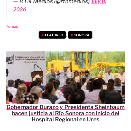
— RTN Medios (@rtnmedios)
July 8,
2026
Temas
FEATURED
,
SONORA
Gobernador Durazo y Presidenta Sheinbaum
hacen justicia al Río Sonora con inicio del
Hospital Regional en Ures