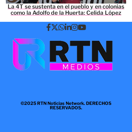
La 4T se sustenta en el pueblo y en colonias
como la Adolfo de la Huerta: Celida López
©2025 RTN Noticias Network. DERECHOS
RESERVADOS.