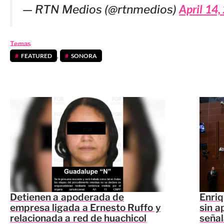
April 14,
— RTN Medios (@rtnmedios)
Temas
FEATURED
,
SONORA
Detienen a apoderada de
Enriq
empresa ligada a Ernesto Ruffo y
sin a
relacionada a red de huachicol
seña