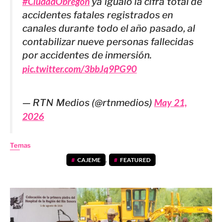
#CiudadObregón
ya igualó la cifra total de
accidentes fatales registrados en
canales durante todo el año pasado, al
contabilizar nueve personas fallecidas
por accidentes de inmersión.
pic.twitter.com/3bbJq9PG90
— RTN Medios (@rtnmedios)
May 21,
2026
Temas
CAJEME
,
FEATURED