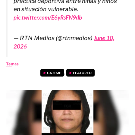
práctica deportiva entre niñas y niños
en situación vulnerable.
pic.twitter.com/E6yRsFN9db
— RTN Medios (@rtnmedios)
June 10,
2026
Temas
CAJEME
,
FEATURED