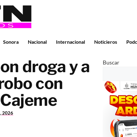
Sonora
Nacional
Internacional
Noticieros
Podc
on droga y a
Buscar
robo con
n Cajeme
2, 2026