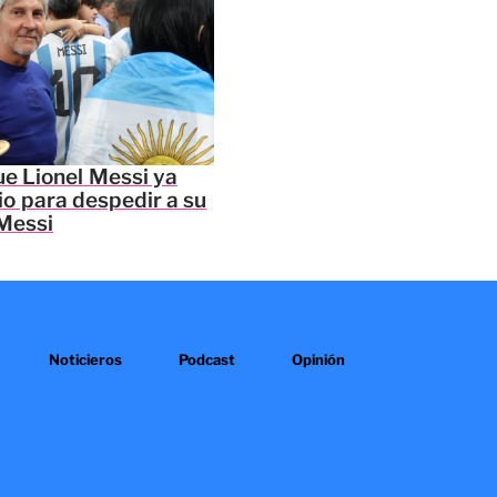
e Lionel Messi ya
io para despedir a su
Messi
Noticieros
Podcast
Opinión