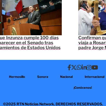
ue Inzunza cumple 100 días
Confirman qu
parecer en el Senado tras
viaja a Rosar
lamientos de Estados Unidos
padre Jorge 
Hermosillo
Sonora
Nacional
Internacional
¡Conócenos!
©2025 RTN Noticias Network. DERECHOS RESERVADOS.