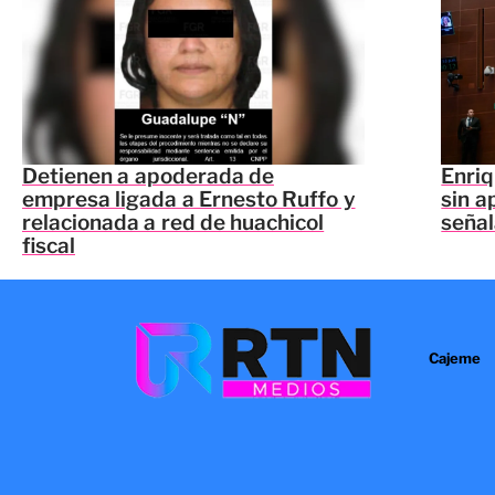
Detienen a apoderada de
Enriq
empresa ligada a Ernesto Ruffo y
sin a
relacionada a red de huachicol
seña
fiscal
Cajeme