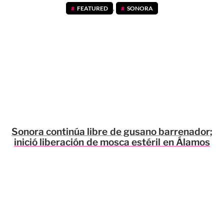
FEATURED
,
SONORA
Sonora continúa libre de gusano barrenador;
inició liberación de mosca estéril en Álamos