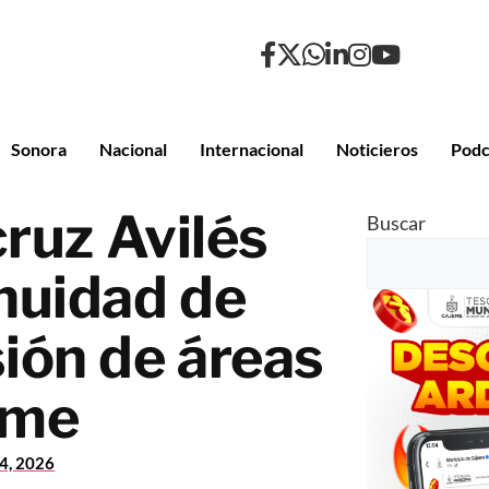
Sonora
Nacional
Internacional
Noticieros
Podc
ruz Avilés
Buscar
nuidad de
sión de áreas
eme
24, 2026