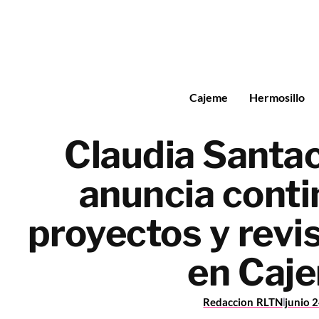
Cajeme
Hermosillo
Claudia Santac
anuncia conti
proyectos y revi
en Caj
Redaccion RLTN
junio 