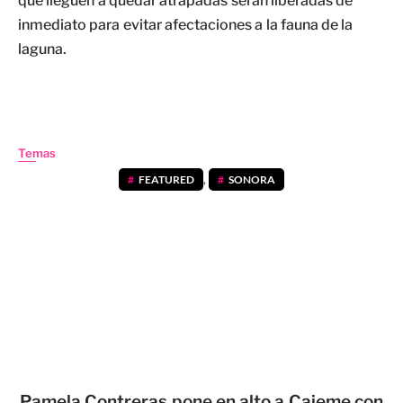
que lleguen a quedar atrapadas serán liberadas de
inmediato para evitar afectaciones a la fauna de la
laguna.
Temas
FEATURED
,
SONORA
Pamela Contreras pone en alto a Cajeme con