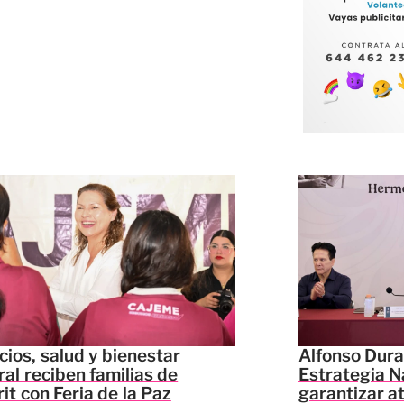
cios, salud y bienestar
Alfonso Dura
ral reciben familias de
Estrategia N
it con Feria de la Paz
garantizar a