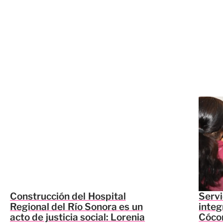
Construcción del Hospital
Servi
Regional del Río Sonora es un
integ
acto de justicia social: Lorenia
Cócor