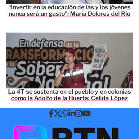
“Invertir en la educación de las y los jóvenes
nunca será un gasto”: María Dolores del Río
La 4T se sustenta en el pueblo y en colonias
como la Adolfo de la Huerta: Celida López