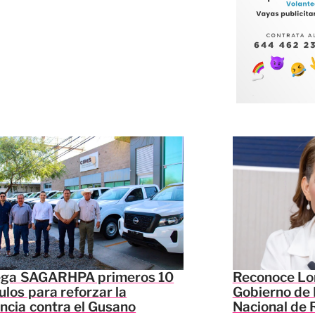
ega SAGARHPA primeros 10
Reconoce Lor
ulos para reforzar la
Gobierno de 
ancia contra el Gusano
Nacional de 