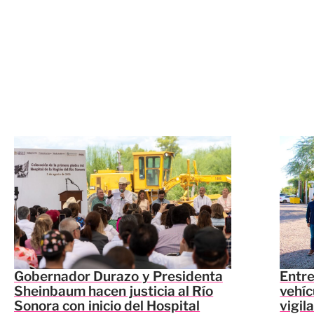
Gobernador Durazo y Presidenta
Entr
Sheinbaum hacen justicia al Río
vehíc
Sonora con inicio del Hospital
vigil