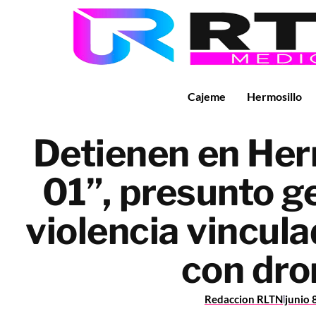
Cajeme
Hermosillo
Detienen en Herm
01”, presunto g
violencia vincul
con dro
Redaccion RLTN
junio 