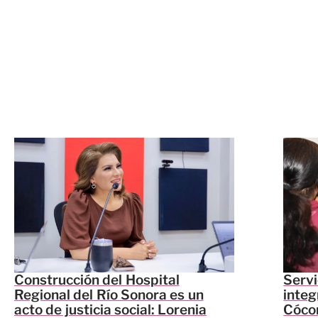
Construcción del Hospital
Servi
Regional del Río Sonora es un
integ
acto de justicia social: Lorenia
Cócor