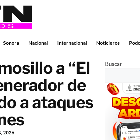
Sonora
Nacional
Internacional
Noticieros
Podc
osillo a “El
Buscar
enerador de
ado a ataques
nes
8, 2026