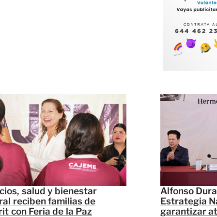
cios, salud y bienestar
Alfonso Dura
ral reciben familias de
Estrategia N
it con Feria de la Paz
garantizar a