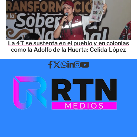
La 4T se sustenta en el pueblo y en colonias
como la Adolfo de la Huerta: Celida López