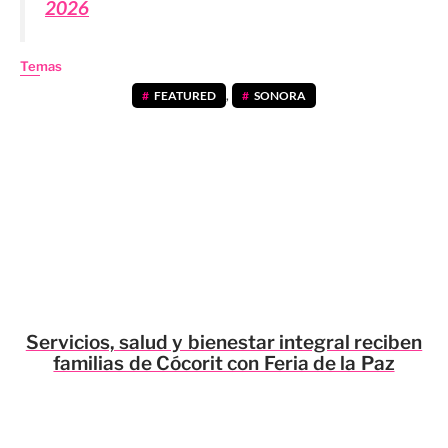
2026
Temas
FEATURED
,
SONORA
Servicios, salud y bienestar integral reciben
familias de Cócorit con Feria de la Paz