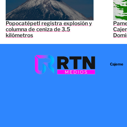
Popocatépetl registra explosión y
Pamel
columna de ceniza de 3.5
Caje
kilómetros
Domi
Cajeme