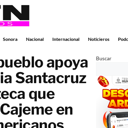
Sonora
Nacional
Internacional
Noticieros
Podc
 pueblo apoya
Buscar
ia Santacruz
teca que
 Cajeme en
mericanos