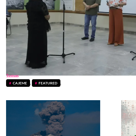
Temas
CAJEME
,
FEATURED
,