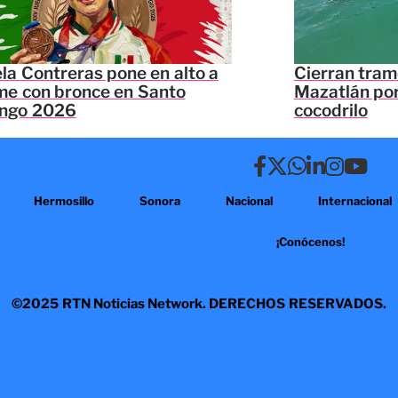
a Contreras pone en alto a
Cierran tram
me con bronce en Santo
Mazatlán por
ngo 2026
cocodrilo
Hermosillo
Sonora
Nacional
Internacional
¡Conócenos!
©2025 RTN Noticias Network. DERECHOS RESERVADOS.