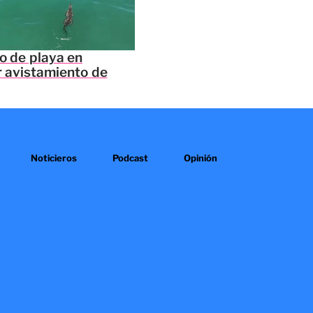
o de playa en
 avistamiento de
Noticieros
Podcast
Opinión