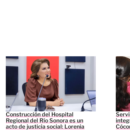
Construcción del Hospital
Servi
Regional del Río Sonora es un
integ
acto de justicia social: Lorenia
Cócor