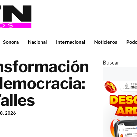
Sonora
Nacional
Internacional
Noticieros
Podc
ansformación
Buscar
democracia:
alles
8, 2026