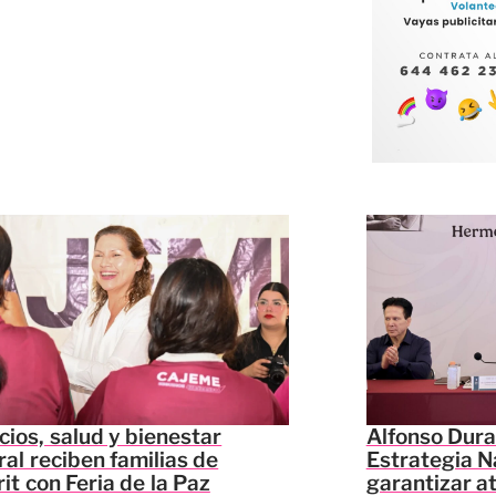
cios, salud y bienestar
Alfonso Dura
ral reciben familias de
Estrategia N
it con Feria de la Paz
garantizar a