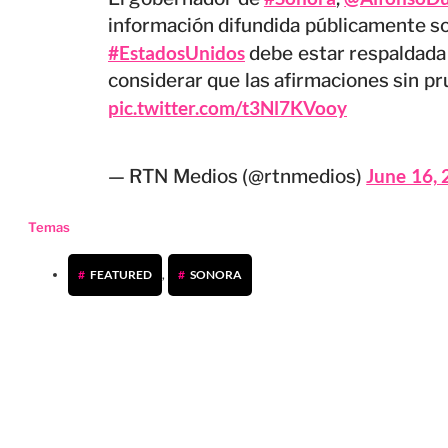
información difundida públicamente so
#EstadosUnidos
debe estar respaldada p
considerar que las afirmaciones sin p
pic.twitter.com/t3Nl7KVooy
June 16,
— RTN Medios (@rtnmedios)
Temas
FEATURED
,
SONORA