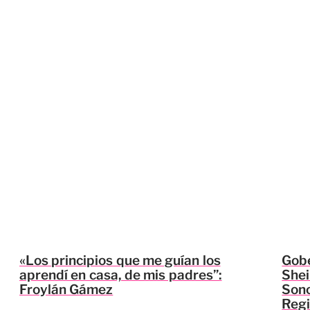
«Los principios que me guían los
Gobe
aprendí en casa, de mis padres”:
Shei
Froylán Gámez
Sono
Regi