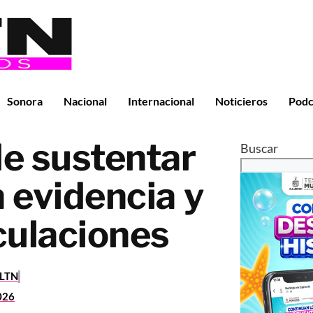
Sonora
Nacional
Internacional
Noticieros
Podc
e sustentar
Buscar
 evidencia y
culaciones
RLTN
2026