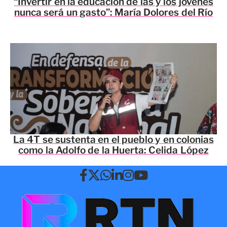
“Invertir en la educación de las y los jóvenes
nunca será un gasto”: María Dolores del Río
La 4T se sustenta en el pueblo y en colonias
como la Adolfo de la Huerta: Celida López