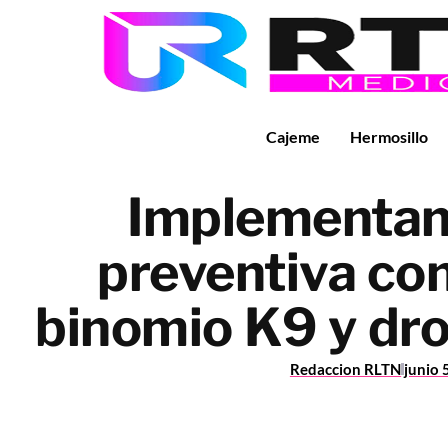
Cajeme
Hermosillo
Implementan 
preventiva co
binomio K9 y dr
Redaccion RLTN
junio 