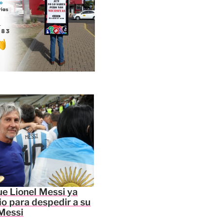
e Lionel Messi ya
io para despedir a su
Messi