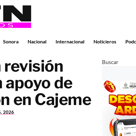
Sonora
Nacional
Internacional
Noticieros
Podc
revisión
Buscar
n apoyo de
on en Cajeme
5, 2026