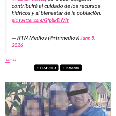
contribuirá al cuidado de los recursos
hídricos y al bienestar de la población.
pic.twitter.com/GfpbkEnVIt
— RTN Medios (@rtnmedios)
June 8,
2026
Temas
FEATURED
,
SONORA