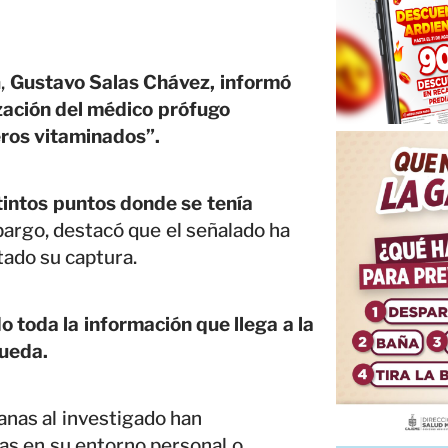
,
Gustavo Salas Chávez, informó
ización del médico prófugo
eros vitaminados”.
tintos puntos donde se tenía
argo, destacó que el señalado ha
tado su captura.
o toda la información que llega a la
queda.
anas al investigado han
as en su entorno personal o