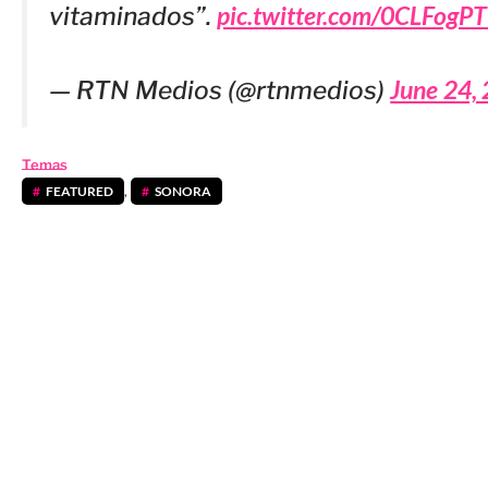
pic.twitter.com/0CLFogP
vitaminados”.
June 24,
— RTN Medios (@rtnmedios)
Temas
FEATURED
,
SONORA