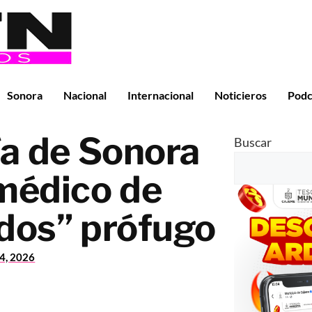
Sonora
Nacional
Internacional
Noticieros
Podc
ía de Sonora
Buscar
médico de
dos” prófugo
24, 2026