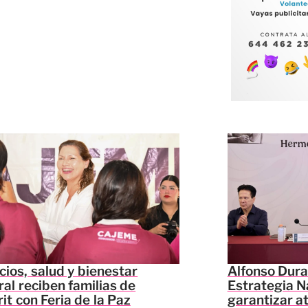
cios, salud y bienestar
Alfonso Dura
ral reciben familias de
Estrategia N
it con Feria de la Paz
garantizar a