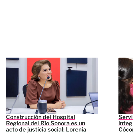
Construcción del Hospital
Servi
Regional del Río Sonora es un
integ
acto de justicia social: Lorenia
Cócor