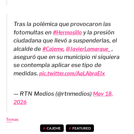
Tras la polémica que provocaron las
fotomultas en
#Hermosillo
y la presión
ciudadana que llevó a suspenderlas, el
alcalde de
#Cajeme
,
@JavierLamarque_
,
aseguró que en su municipio ni siquiera
se contempla aplicar ese tipo de
medidas.
pic.twitter.com/AqLAbraEIx
— RTN Medios (@rtnmedios)
May 18,
2026
Temas
CAJEME
,
FEATURED