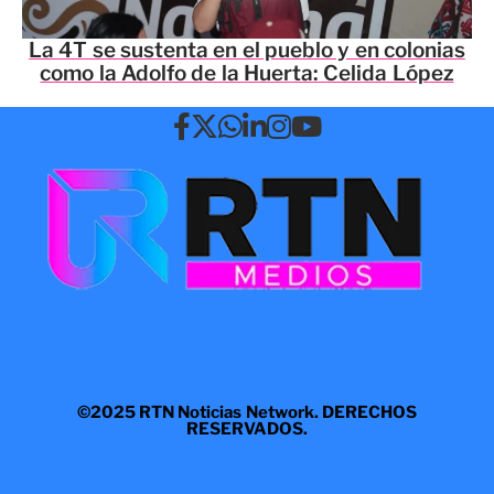
La 4T se sustenta en el pueblo y en colonias
como la Adolfo de la Huerta: Celida López
©2025 RTN Noticias Network. DERECHOS
RESERVADOS.