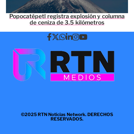
Popocatépetl registra explosión y columna
de ceniza de 3.5 kilómetros
©2025 RTN Noticias Network. DERECHOS
RESERVADOS.