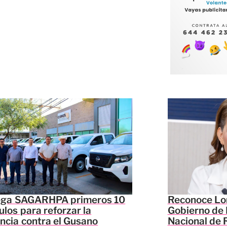
ega SAGARHPA primeros 10
Reconoce Lor
ulos para reforzar la
Gobierno de 
ancia contra el Gusano
Nacional de 