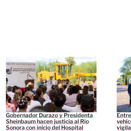
Gobernador Durazo y Presidenta
Entr
Sheinbaum hacen justicia al Río
vehíc
Sonora con inicio del Hospital
vigil