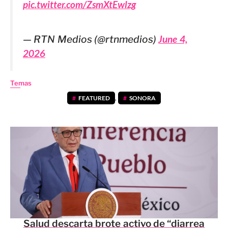
pic.twitter.com/ZsmXtEwlzg
— RTN Medios (@rtnmedios)
June 4,
2026
Temas
FEATURED
,
SONORA
Salud descarta brote activo de “diarrea