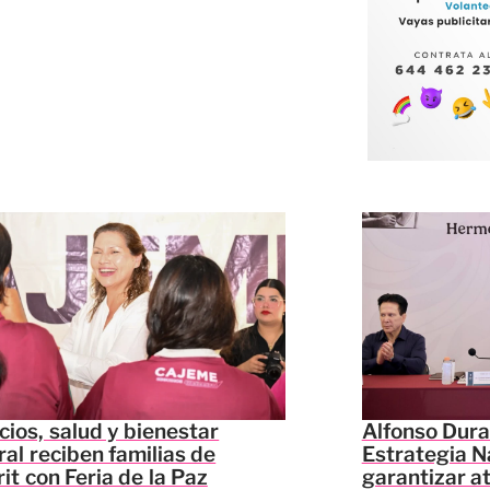
cios, salud y bienestar
Alfonso Dura
ral reciben familias de
Estrategia N
it con Feria de la Paz
garantizar a