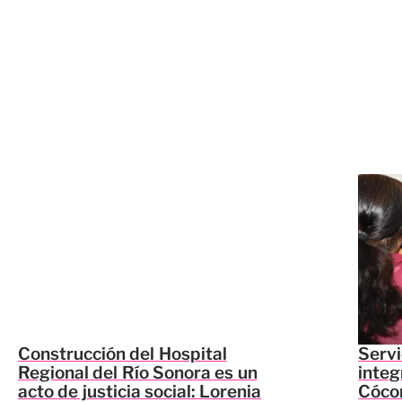
Construcción del Hospital
Servi
Regional del Río Sonora es un
integ
acto de justicia social: Lorenia
Cócor