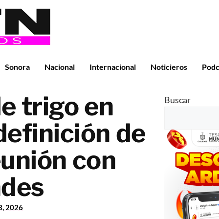
Sonora
Nacional
Internacional
Noticieros
Podc
e trigo en
Buscar
efinición de
eunión con
ades
3, 2026