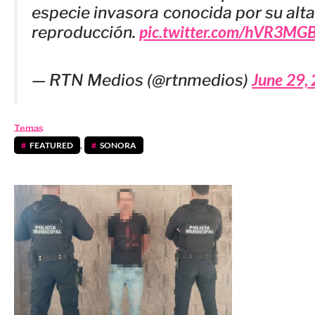
especie invasora conocida por su alt
pic.twitter.com/hVR3MG
reproducción.
June 29,
— RTN Medios (@rtnmedios)
Temas
FEATURED
,
SONORA