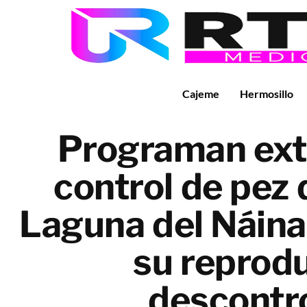
Cajeme
Hermosillo
Programan ext
control de pez 
Laguna del Náinar
su reprod
descontr