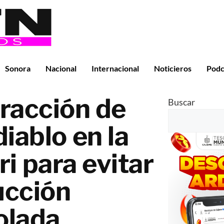
Sonora
Nacional
Internacional
Noticieros
Podc
racción de
Buscar
diablo en la
i para evitar
ucción
olada